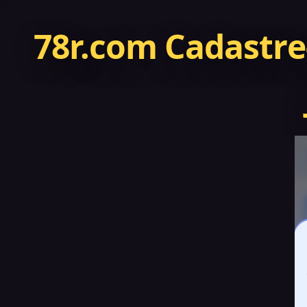
78r.com Cadastre-