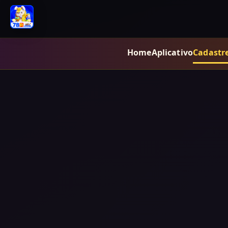
Home
Aplicativo
Cadastr