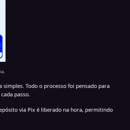
ia.
a simples. Todo o processo foi pensado para
m cada passo.
pósito via Pix é liberado na hora, permitindo