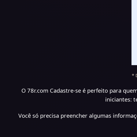
* 
O 78r.com Cadastre-se é perfeito para quem
iniciantes: 
Você só precisa preencher algumas informaçõe