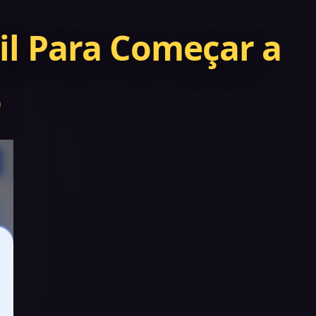
cil Para Começar a
o