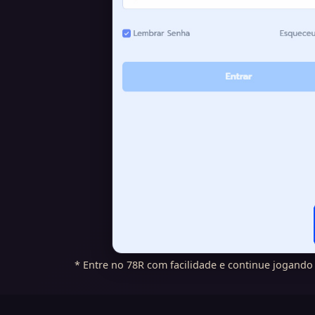
* Entre no 78R com facilidade e continue jogando