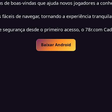
 de boas-vindas que ajuda novos jogadores a conhec
s fáceis de navegar, tornando a experiência tranqu
e segurança desde o primeiro acesso, o 78r.com Cada
Baixar Android