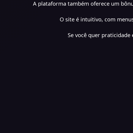
A plataforma também oferece um bônus
O site é intuitivo, com menu
Se você quer praticidade 