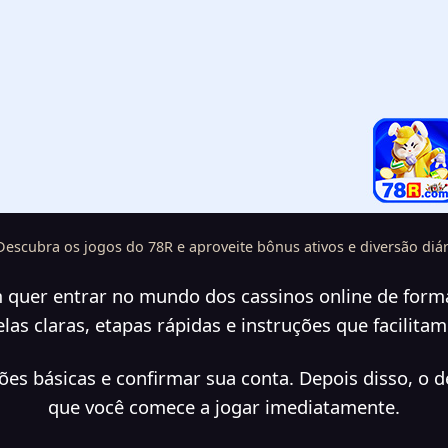
Descubra os jogos do 78R e aproveite bônus ativos e diversão diár
 quer entrar no mundo dos cassinos online de form
telas claras, etapas rápidas e instruções que facilita
s básicas e confirmar sua conta. Depois disso, o de
que você comece a jogar imediatamente.