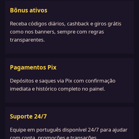
Bônus ativos
Receba códigos diários, cashback e giros grátis
como nos banners, sempre com regras
transparentes.
Pagamentos Pix
Depósitos e saques via Pix com confirmação
imediata e histórico completo no painel.
Suporte 24/7
Equipe em português disponível 24/7 para ajudar
com conta, promoções e transações.