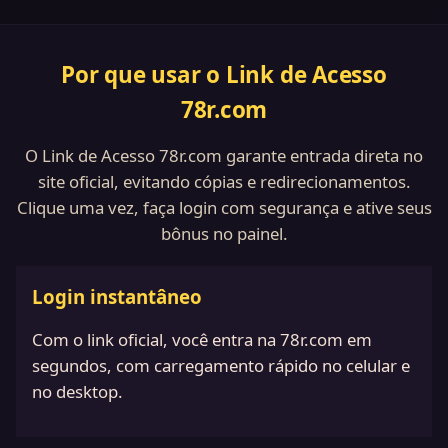
Por que usar o Link de Acesso
78r.com
O Link de Acesso 78r.com garante entrada direta no
site oficial, evitando cópias e redirecionamentos.
Clique uma vez, faça login com segurança e ative seus
bônus no painel.
Login instantâneo
Com o link oficial, você entra na 78r.com em
segundos, com carregamento rápido no celular e
no desktop.