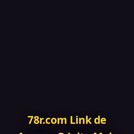
78r.com Link de