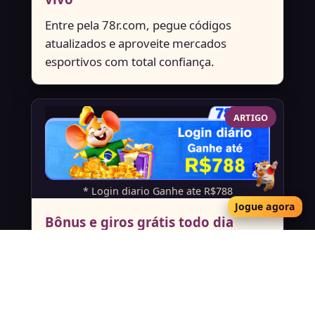
Entre pela 78r.com, pegue códigos
atualizados e aproveite mercados
esportivos com total confiança.
ARTIGO
* Login diario Ganhe ate R$788
Jogue agora
Bônus e giros grátis todo dia
Entrando pelo link oficial, você ativa
campanhas diárias para jogar slots com
mais saldo e Pix imediato.