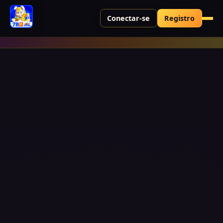
Conectar-se
Registro